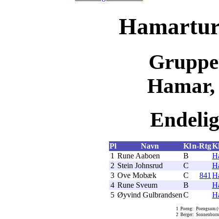
Hamartur
Gruppe
Hamar, 
Endelig 
Pl
Navn
Kl
n-Rtg
K
1
Rune Aaboen
B
H
2
Stein Johnsrud
C
H
3
Ove Mobæk
C
841
H
4
Rune Sveum
B
H
5
Øyvind Gulbrandsen
C
H
1
Poeng:
Poengsum (=
2
Berger:
Sonnenborn-B