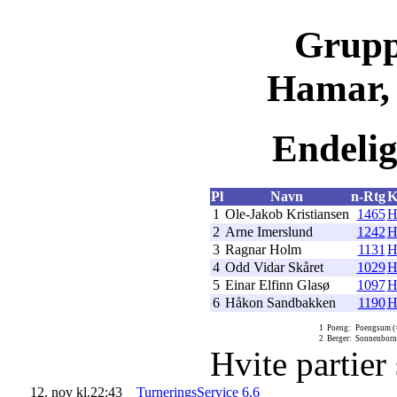
Grupp
Hamar, 
Endelig 
Pl
Navn
n-Rtg
K
1
Ole-Jakob Kristiansen
1465
H
2
Arne Imerslund
1242
H
3
Ragnar Holm
1131
H
4
Odd Vidar Skåret
1029
H
5
Einar Elfinn Glasø
1097
H
6
Håkon Sandbakken
1190
H
1
Poeng:
Poengsum (=
2
Berger:
Sonnenborn-B
Hvite partier
12. nov kl.22:43
TurneringsService 6.6