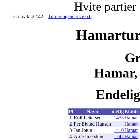
Hvite partier
12. nov kl.22:42
TurneringsService 6.6
Hamartur
Gr
Hamar, 
Endelig 
Pl
Navn
n-Rtg
Klubb
1
Rolf Pettersen
1455
Hamar
2
Per Eivind Hansen
Hamar
3
Jan Jotun
1410
Hamar
4
Arne Imerslund
1242
Hamar