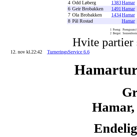
4
Odd Løberg
1383
Hamar
6
Geir Brobakken
1491
Hamar
7
Ola Brobakken
1434
Hamar
8
Pål Rostad
Hamar
1
Poeng:
Poengsum (=
2
Berger:
Sonnenborn-B
Hvite partier
12. nov kl.22:42
TurneringsService 6.6
Hamartur
Gr
Hamar, 
Endelig 