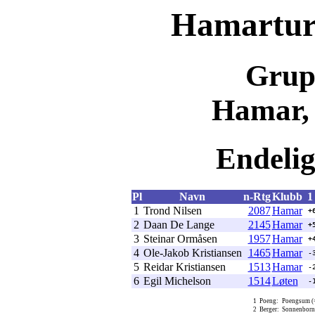
Hamartur
Grup
Hamar, 
Endelig 
Pl
Navn
n-Rtg
Klubb
1
1
Trond Nilsen
2087
Hamar
+
2
Daan De Lange
2145
Hamar
+
3
Steinar Ormåsen
1957
Hamar
+
4
Ole-Jakob Kristiansen
1465
Hamar
-
5
Reidar Kristiansen
1513
Hamar
-
6
Egil Michelson
1514
Løten
-
1
Poeng:
Poengsum (=
2
Berger:
Sonnenborn-B