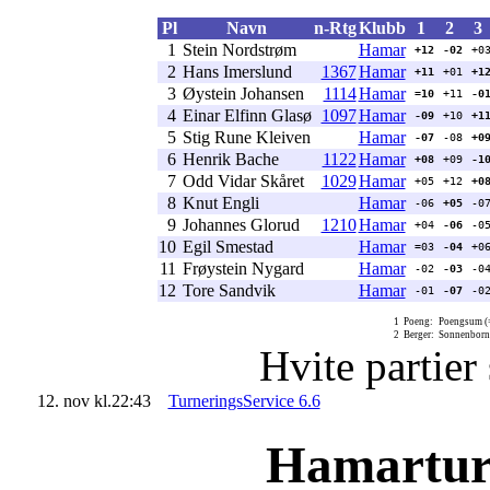
Pl
Navn
n-Rtg
Klubb
1
2
3
1
Stein Nordstrøm
Hamar
+12
-02
+0
2
Hans Imerslund
1367
Hamar
+11
+01
+1
3
Øystein Johansen
1114
Hamar
=10
+11
-0
4
Einar Elfinn Glasø
1097
Hamar
-09
+10
+1
5
Stig Rune Kleiven
Hamar
-07
-08
+0
6
Henrik Bache
1122
Hamar
+08
+09
-1
7
Odd Vidar Skåret
1029
Hamar
+05
+12
+0
8
Knut Engli
Hamar
-06
+05
-0
9
Johannes Glorud
1210
Hamar
+04
-06
-0
10
Egil Smestad
Hamar
=03
-04
+0
11
Frøystein Nygard
Hamar
-02
-03
-0
12
Tore Sandvik
Hamar
-01
-07
-0
1
Poeng:
Poengsum (=
2
Berger:
Sonnenborn-B
Hvite partier
12. nov kl.22:43
TurneringsService 6.6
Hamartur