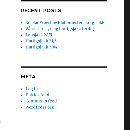
RECENT POSTS
Nicolai Frøyshov Klubbmester i langsjakk
Vårserier i lyn og hurtigsjakk ferdig
Lynsjakk 28/5
Hurtigsjakk 21/5
Hurtigsjakk 30/4
META
Log in
Entries feed
Comments feed
WordPress.org
i