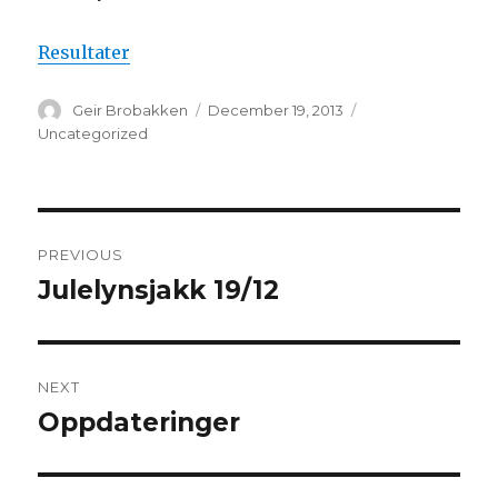
Resultater
Author
Geir Brobakken
Posted
December 19, 2013
Categories
on
Uncategorized
Post
PREVIOUS
navigation
Julelynsjakk 19/12
Previous
post:
NEXT
Oppdateringer
Next
post: