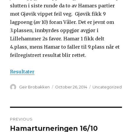
slutten i siste runde da to av Hamars partier
mot Gjøvik vippet feil veg. Gjøvik fikk 9
lagpoeng (av 10) foran Våler. Det er jevnt om
3.plassen, innbyrdes oppgjør avgjør i
Lillehammer 2s favør. Hamar 1 fikk delt
4.plass, mens Hamar to faller til 9.plass når et
feilregistrert resultat blir rettet.
Resultater
Author
Geir Brobakken
Posted
October 26, 2014
Categories
Uncategorized
on
Post
PREVIOUS
navigation
Hamarturneringen 16/10
Previous