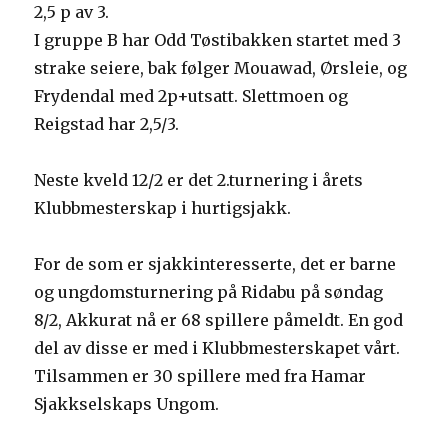
2,5 p av 3.
I gruppe B har Odd Tøstibakken startet med 3
strake seiere, bak følger Mouawad, Ørsleie, og
Frydendal med 2p+utsatt. Slettmoen og
Reigstad har 2,5/3.
Neste kveld 12/2 er det 2.turnering i årets
Klubbmesterskap i hurtigsjakk.
For de som er sjakkinteresserte, det er barne
og ungdomsturnering på Ridabu på søndag
8/2, Akkurat nå er 68 spillere påmeldt. En god
del av disse er med i Klubbmesterskapet vårt.
Tilsammen er 30 spillere med fra Hamar
Sjakkselskaps Ungom.