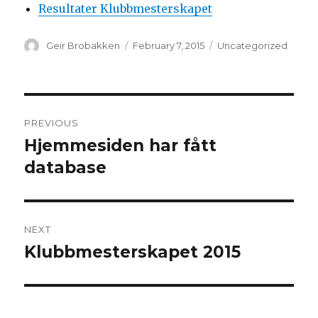
Resultater Klubbmesterskapet
Author
Geir Brobakken
Posted
February 7, 2015
Categories
Uncategorized
on
Post
PREVIOUS
navigation
Hjemmesiden har fått
Previous
database
post:
NEXT
Klubbmesterskapet 2015
Next
post: