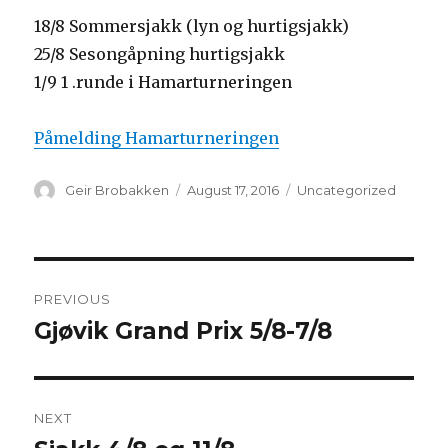
18/8 Sommersjakk (lyn og hurtigsjakk)
25/8 Sesongåpning hurtigsjakk
1/9 1 .runde i Hamarturneringen
Påmelding Hamarturneringen
Author
Geir Brobakken
Posted
August 17, 2016
Categories
Uncategorized
on
Post
PREVIOUS
navigation
Gjøvik Grand Prix 5/8-7/8
Previous
post:
NEXT