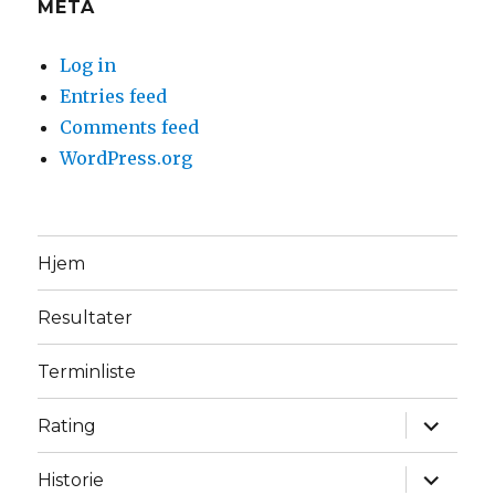
META
Log in
Entries feed
Comments feed
WordPress.org
Hjem
Resultater
Terminliste
expand
Rating
child
menu
expand
Historie
child