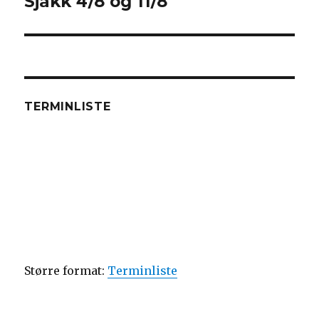
Sjakk 4/8 og 11/8
Next
post:
TERMINLISTE
Større format:
Terminliste