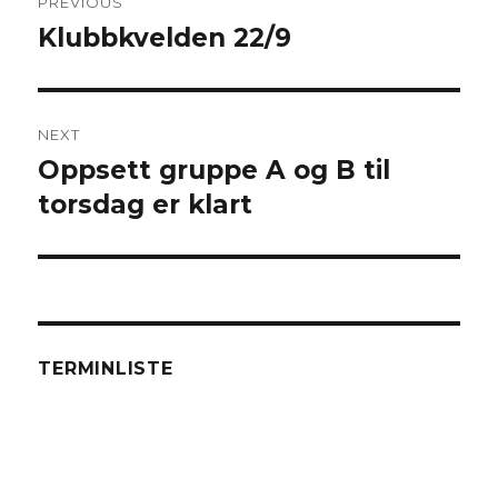
PREVIOUS
navigation
Klubbkvelden 22/9
Previous
post:
NEXT
Oppsett gruppe A og B til
Next
torsdag er klart
post:
TERMINLISTE