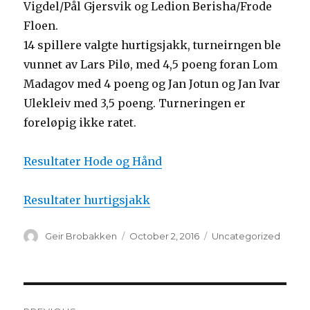
Vigdel/Pål Gjersvik og Ledion Berisha/Frode
Floen.
14 spillere valgte hurtigsjakk, turneirngen ble
vunnet av Lars Pilø, med 4,5 poeng foran Lom
Madagov med 4 poeng og Jan Jotun og Jan Ivar
Ulekleiv med 3,5 poeng. Turneringen er
foreløpig ikke ratet.
Resultater Hode og Hånd
Resultater hurtigsjakk
Author
Geir Brobakken
Posted
October 2, 2016
Categories
Uncategorized
on
Post