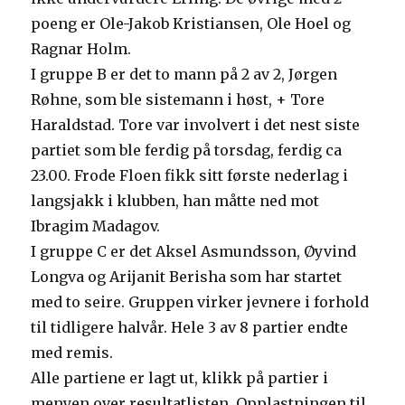
poeng er Ole-Jakob Kristiansen, Ole Hoel og
Ragnar Holm.
I gruppe B er det to mann på 2 av 2, Jørgen
Røhne, som ble sistemann i høst, + Tore
Haraldstad. Tore var involvert i det nest siste
partiet som ble ferdig på torsdag, ferdig ca
23.00. Frode Floen fikk sitt første nederlag i
langsjakk i klubben, han måtte ned mot
Ibragim Madagov.
I gruppe C er det Aksel Asmundsson, Øyvind
Longva og Arijanit Berisha som har startet
med to seire. Gruppen virker jevnere i forhold
til tidligere halvår. Hele 3 av 8 partier endte
med remis.
Alle partiene er lagt ut, klikk på partier i
menyen over resultatlisten. Opplastningen til