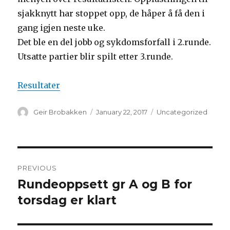
sjakknytt har stoppet opp, de håper å få den i
gang igjen neste uke.
Det ble en del jobb og sykdomsforfall i 2.runde.
Utsatte partier blir spilt etter 3.runde.
Resultater
Author
Geir Brobakken
Posted
January 22, 2017
Categories
Uncategorized
on
Post
PREVIOUS
navigation
Rundeoppsett gr A og B for
Previous
torsdag er klart
post: