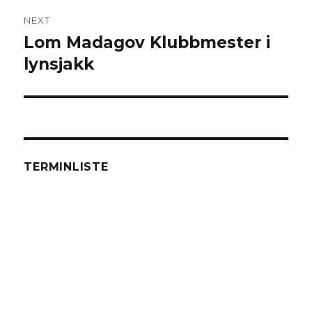
NEXT
Lom Madagov Klubbmester i
Next
lynsjakk
post:
TERMINLISTE