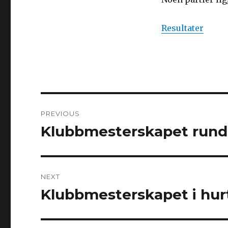
Resultater
Post
PREVIOUS
navigation
Klubbmesterskapet runde
Previous
post:
NEXT
Klubbmesterskapet i hurt
Next
post: