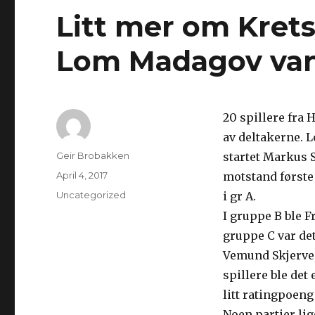
Litt mer om Kre
Lom Madagov va
20 spillere fra 
av deltakerne. L
Author
Geir Brobakken
startet Markus 
Posted
April 4, 2017
motstand første 
on
Categories
Uncategorized
i gr A.
I gruppe B ble F
gruppe C var de
Vemund Skjerve,
spillere ble det
litt ratingpoeng
Noen partier lig