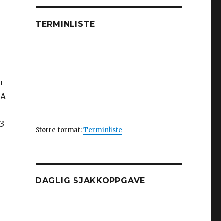
TERMINLISTE
n
 A
 3
Større format:
Terminliste
e
DAGLIG SJAKKOPPGAVE