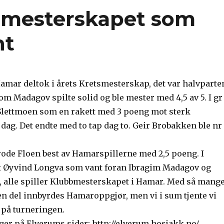
tsmesterskapet som
nt
Hamar deltok i årets Kretsmesterskap, det var halvparte
om Madagov spilte solid og ble mester med 4,5 av 5. I gr
Slettmoen som en rakett med 3 poeng mot sterk
dag. Det endte med to tap dag to. Geir Brobakken ble nr
rode Floen best av Hamarspillerne med 2,5 poeng. I
t Øyvind Longva som vant foran Ibragim Madagov og
 alle spiller Klubbmesterskapet i Hamar. Med så mang
 en del innbyrdes Hamaroppgjør, men vi i sum tjente vi
 på turneringen.
ger på Elverums sider: http://elverum.hosjakk.no/