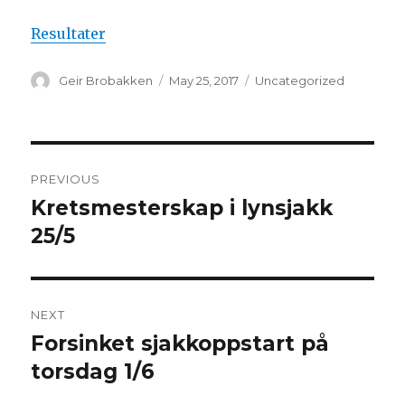
Resultater
Author
Geir Brobakken
Posted
May 25, 2017
Categories
Uncategorized
on
Post
PREVIOUS
navigation
Kretsmesterskap i lynsjakk
Previous
25/5
post:
NEXT
Forsinket sjakkoppstart på
Next
torsdag 1/6
post: