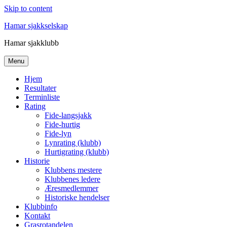
Skip to content
Hamar sjakkselskap
Hamar sjakklubb
Menu
Hjem
Resultater
Terminliste
Rating
Fide-langsjakk
Fide-hurtig
Fide-lyn
Lynrating (klubb)
Hurtigrating (klubb)
Historie
Klubbens mestere
Klubbenes ledere
Æresmedlemmer
Historiske hendelser
Klubbinfo
Kontakt
Grasrotandelen