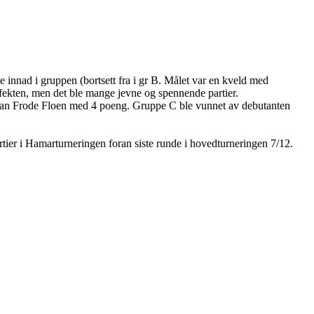
lle innad i gruppen (bortsett fra i gr B. Målet var en kveld med
 effekten, men det ble mange jevne og spennende partier.
ran Frode Floen med 4 poeng. Gruppe C ble vunnet av debutanten
artier i Hamarturneringen foran siste runde i hovedturneringen 7/12.