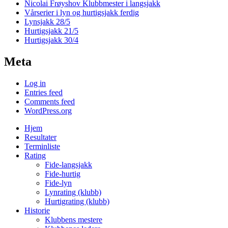
Nicolai Frøyshov Klubbmester i langsjakk
Vårserier i lyn og hurtigsjakk ferdig
Lynsjakk 28/5
Hurtigsjakk 21/5
Hurtigsjakk 30/4
Meta
Log in
Entries feed
Comments feed
WordPress.org
Hjem
Resultater
Terminliste
Rating
Fide-langsjakk
Fide-hurtig
Fide-lyn
Lynrating (klubb)
Hurtigrating (klubb)
Historie
Klubbens mestere