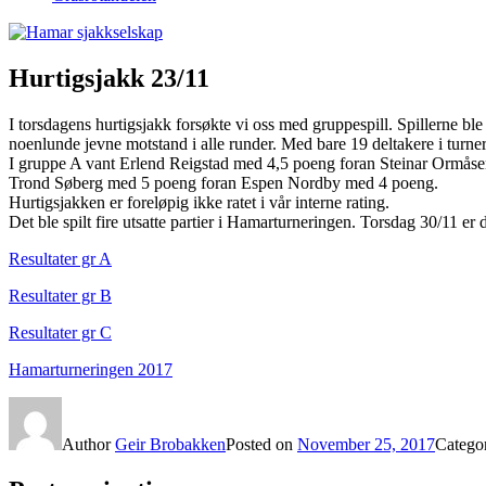
Hurtigsjakk 23/11
I torsdagens hurtigsjakk forsøkte vi oss med gruppespill. Spillerne ble 
noenlunde jevne motstand i alle runder. Med bare 19 deltakere i turnerin
I gruppe A vant Erlend Reigstad med 4,5 poeng foran Steinar Ormå
Trond Søberg med 5 poeng foran Espen Nordby med 4 poeng.
Hurtigsjakken er foreløpig ikke ratet i vår interne rating.
Det ble spilt fire utsatte partier i Hamarturneringen. Torsdag 30/11 er
Resultater gr A
Resultater gr B
Resultater gr C
Hamarturneringen 2017
Author
Geir Brobakken
Posted on
November 25, 2017
Catego