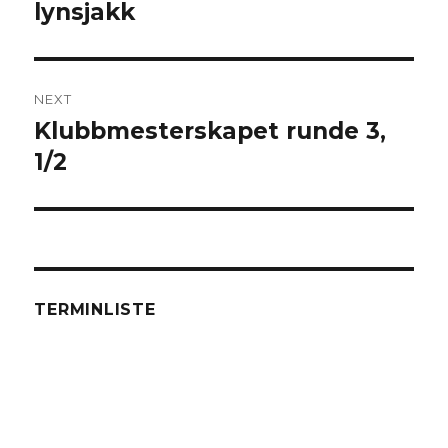
lynsjakk
post:
NEXT
Klubbmesterskapet runde 3,
Next
1/2
post:
TERMINLISTE