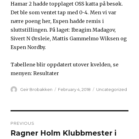
Hamar 2 hadde topplaget OSS katta på besøk.
Det ble som ventet tap med 0-4. Men vi var
nære poeng her, Espen hadde remis i
sluttstillingen. På laget: Ibragim Madagov,
Sivert N Ørsleie, Mattis Gammelmo Wiksen og
Espen Nordby.
Tabellene blir oppdatert utover kvelden, se
menyen: Resultater
Author
Geir Brobakken
Posted
February 4, 2018
Categories
Uncategorized
on
Post
PREVIOUS
navigation
Ragner Holm Klubbmester i
Previous