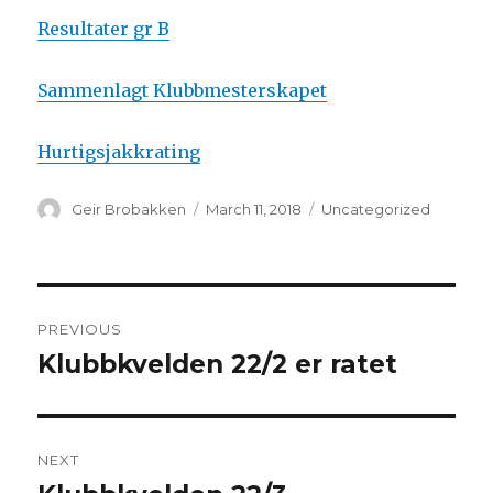
Resultater gr B
Sammenlagt Klubbmesterskapet
Hurtigsjakkrating
Author
Geir Brobakken
Posted
March 11, 2018
Categories
Uncategorized
on
Post
PREVIOUS
navigation
Klubbkvelden 22/2 er ratet
Previous
post:
NEXT