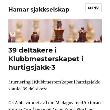
MENU
Hamar sjakkselskap
39 deltakere i
Klubbmesterskapet i
hurtigsjakk-3
3.turnering i Klubbmesterskapet i hurtigsjakk
samlet 39 deltakere.
Gr. A ble vunnet av Lom Madagov med 5p foran
Steinar Ormåsen med 4p og Frode Storli og