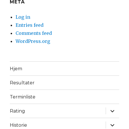
META
Log in
Entries feed
Comments feed
WordPress.org
Hjem
Resultater
Terminliste
expand
Rating
child
menu
expand
Historie
child