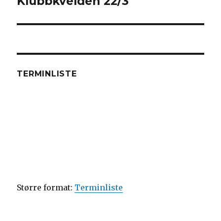
Klubbkvelden 22/3
Next
post:
TERMINLISTE
Større format:
Terminliste