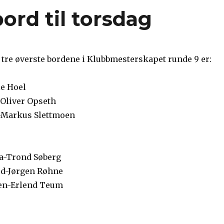
ord til torsdag
 tre øverste bordene i Klubbmesterskapet runde 9 er:
e Hoel
Oliver Opseth
t-Markus Slettmoen
a-Trond Søberg
rd-Jørgen Røhne
en-Erlend Teum