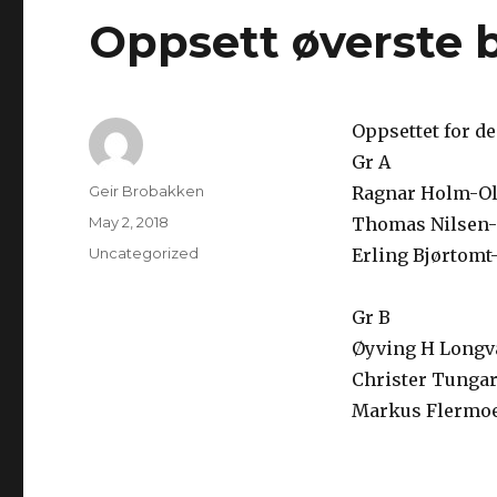
Oppsett øverste b
Oppsettet for de
Gr A
Author
Geir Brobakken
Ragnar Holm-Ol
Posted
May 2, 2018
Thomas Nilsen-
on
Categories
Uncategorized
Erling Bjørtom
Gr B
Øyving H Longv
Christer Tunga
Markus Flermo