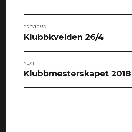
Post
PREVIOUS
navigation
Klubbkvelden 26/4
Previous
post:
NEXT
Klubbmesterskapet 2018
Next
post: