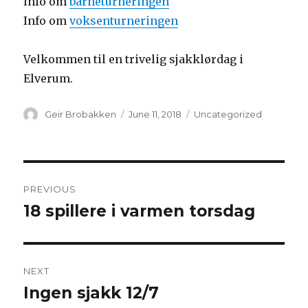
Info om
barneturneringen
Info om
voksenturneringen
Velkommen til en trivelig sjakklørdag i
Elverum.
Author
Geir Brobakken
Posted
June 11, 2018
Categories
Uncategorized
on
Post
PREVIOUS
navigation
18 spillere i varmen torsdag
Previous
post:
NEXT
Ingen sjakk 12/7
Next