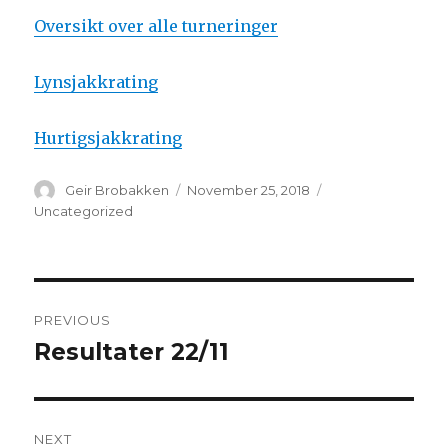
Oversikt over alle turneringer
Lynsjakkrating
Hurtigsjakkrating
Author
Geir Brobakken
Posted
November 25, 2018
Categories
on
Uncategorized
Post
PREVIOUS
navigation
Resultater 22/11
Previous
post:
NEXT