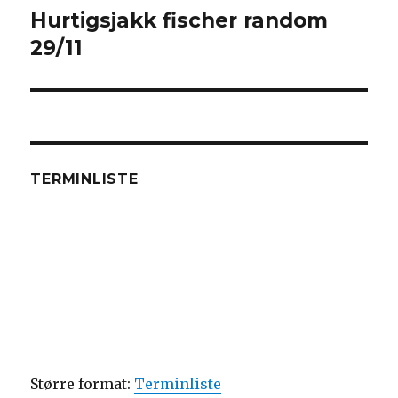
Hurtigsjakk fischer random
Next
29/11
post:
TERMINLISTE
Større format:
Terminliste