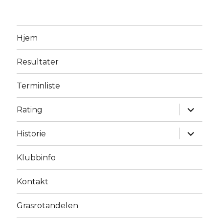
Hjem
Resultater
Terminliste
expand
Rating
child
menu
expand
Historie
child
menu
Klubbinfo
Kontakt
Grasrotandelen