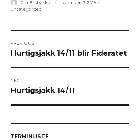
Author
Geir Brobakken
Posted
November 13, 2019
Categories
on
Uncategorized
Post
PREVIOUS
navigation
Hurtigsjakk 14/11 blir Fideratet
Previous
post:
NEXT
Hurtigsjakk 14/11
Next
post:
TERMINLISTE