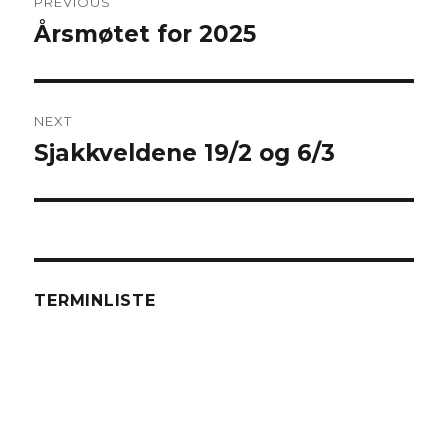
PREVIOUS
navigation
Årsmøtet for 2025
Previous
post:
NEXT
Sjakkveldene 19/2 og 6/3
Next
post:
TERMINLISTE