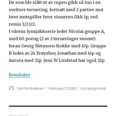
De som ble slått ut av cupen gikk så inn i en
sveitser-turnering, fortsatt med 2 partier mot
hver motspiller hvor vinneren fikk 1p, ved
remis 1/2-1/2.
I vårens lynsjakkserie leder Nicolai gruppe A,
med 60 poeng (2 av 2 turneringer vunnet)
foran Georg Sletmoen Stokke med 47p. Gruppe
B ledes av 2x Frøyshov, Jonathan med 41p og
Aurora med 32p. Jens W Lindstad har også 32p
Resultater
Author
Geir Brobakken
Posted
February 7, 2026
Categories
Uncategorized
on
Post