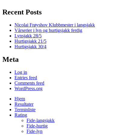
Recent Posts
Nicolai Frøyshov Klubbmester i langsjakk
Vårserier i lyn og hurtigsjakk ferdig
Lynsjakk 28/5
Hurtigsjakk 21/5
Hurtigsjakk 30/4
Meta
Log in
Entries feed
Comments feed
WordPress.org
Hjem
Resultater
Terminliste
Rating
Fide-langsjakk
Fide-hurtig
Fide-lyn