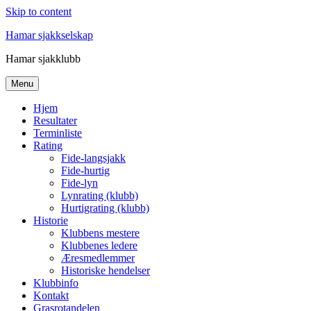
Skip to content
Hamar sjakkselskap
Hamar sjakklubb
Menu
Hjem
Resultater
Terminliste
Rating
Fide-langsjakk
Fide-hurtig
Fide-lyn
Lynrating (klubb)
Hurtigrating (klubb)
Historie
Klubbens mestere
Klubbenes ledere
Æresmedlemmer
Historiske hendelser
Klubbinfo
Kontakt
Grasrotandelen