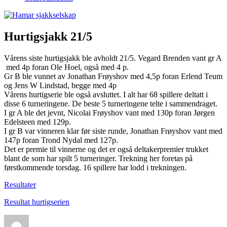
Hurtigsjakk 21/5
Vårens siste hurtigsjakk ble avholdt 21/5. Vegard Brenden vant gr A
med 4p foran Ole Hoel, også med 4 p.
Gr B ble vunnet av Jonathan Frøyshov med 4,5p foran Erlend Teum
og Jens W Lindstad, begge med 4p
Vårens hurtigserie ble også avsluttet. I alt har 68 spillere deltatt i
disse 6 turneringene. De beste 5 turneringene telte i sammendraget.
I gr A ble det jevnt, Nicolai Frøyshov vant med 130p foran Jørgen
Edelsteen med 129p.
I gr B var vinneren klar før siste runde, Jonathan Frøyshov vant med
147p foran Trond Nydal med 127p.
Det er premie til vinnerne og det er også deltakerpremier trukket
blant de som har spilt 5 turneringer. Trekning her foretas på
førstkommende torsdag. 16 spillere har lodd i trekningen.
Resultater
Resultat hurtigserien