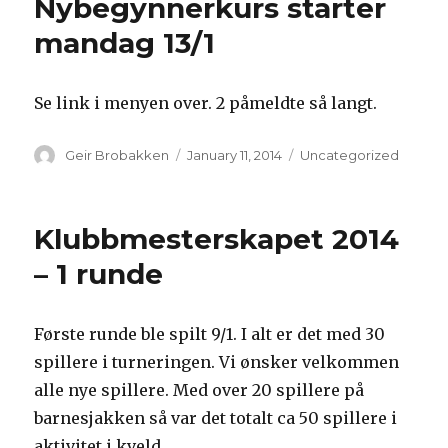
Nybegynnerkurs starter
mandag 13/1
Se link i menyen over. 2 påmeldte så langt.
Author
Geir Brobakken
Posted
January 11, 2014
Categories
Uncategorized
on
Klubbmesterskapet 2014
– 1 runde
Første runde ble spilt 9/1. I alt er det med 30
spillere i turneringen. Vi ønsker velkommen
alle nye spillere. Med over 20 spillere på
barnesjakken så var det totalt ca 50 spillere i
aktivitet i kveld.