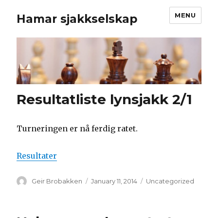
MENU
Hamar sjakkselskap
Resultatliste lynsjakk 2/1
Turneringen er nå ferdig ratet.
Resultater
Author
Geir Brobakken
Posted
January 11, 2014
Categories
Uncategorized
on