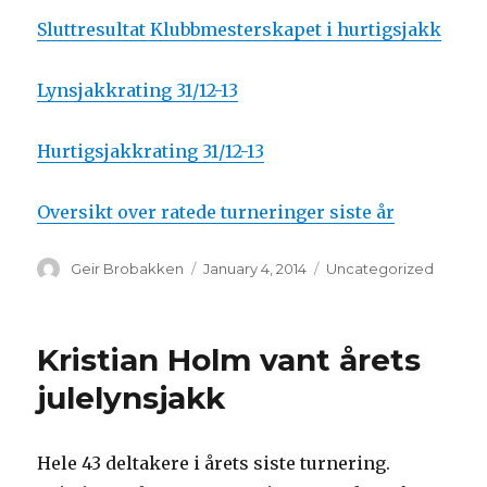
Sluttresultat Klubbmesterskapet i hurtigsjakk
Lynsjakkrating 31/12-13
Hurtigsjakkrating 31/12-13
Oversikt over ratede turneringer siste år
Author
Geir Brobakken
Posted
January 4, 2014
Categories
Uncategorized
on
Kristian Holm vant årets
julelynsjakk
Hele 43 deltakere i årets siste turnering.