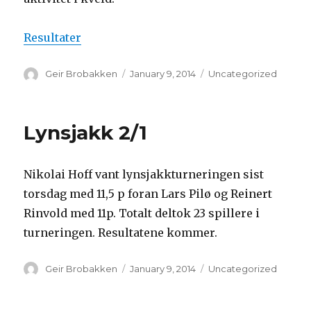
Resultater
Author
Geir Brobakken
Posted
January 9, 2014
Categories
Uncategorized
on
Lynsjakk 2/1
Nikolai Hoff vant lynsjakkturneringen sist
torsdag med 11,5 p foran Lars Pilø og Reinert
Rinvold med 11p. Totalt deltok 23 spillere i
turneringen. Resultatene kommer.
Author
Geir Brobakken
Posted
January 9, 2014
Categories
Uncategorized
on