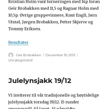
Kristian Holm vant turneringen med 14p foran
Geir Brobakken med 11,5 og Ragnar Holm med
10,5p. Øvrige gruppevinnere, Knut Engli, Jørn
Utstøl, Jørgen Brobakken, Petter Skjerve og
Tommy Eriksen.
Resultater
Author
Geir Brobakken
Posted
December 19, 2013
Categories
on
Uncategorized
Julelynsjakk 19/12
Vi inviterer til vår tradisjonelle og høytidelige
julelynsjakk torsdag 19/12. 15 runder
gruppespill. Så langt, 33 påmeldte.