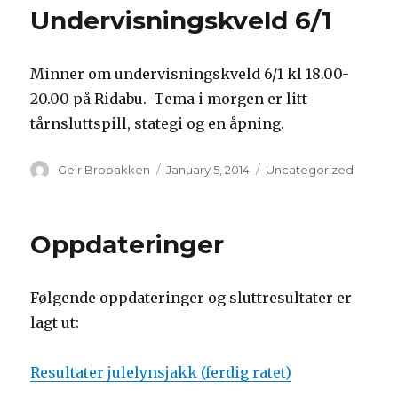
Undervisningskveld 6/1
Minner om undervisningskveld 6/1 kl 18.00-
20.00 på Ridabu. Tema i morgen er litt
tårnsluttspill, stategi og en åpning.
Author
Geir Brobakken
Posted
January 5, 2014
Categories
Uncategorized
on
Oppdateringer
Følgende oppdateringer og sluttresultater er
lagt ut:
Resultater julelynsjakk (ferdig ratet)