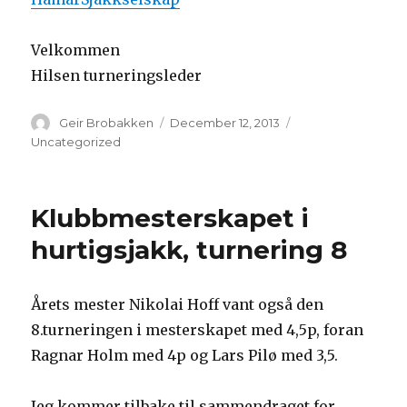
Velkommen
Hilsen turneringsleder
Author
Geir Brobakken
Posted
December 12, 2013
Categories
on
Uncategorized
Klubbmesterskapet i
hurtigsjakk, turnering 8
Årets mester Nikolai Hoff vant også den
8.turneringen i mesterskapet med 4,5p, foran
Ragnar Holm med 4p og Lars Pilø med 3,5.
Jeg kommer tilbake til sammendraget for