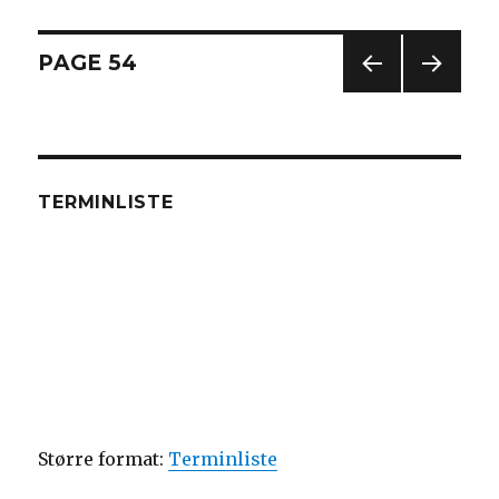
Posts
PAGE
54
PREV
NEXT
navigation
IOUS
PAG
PAG
E
E
TERMINLISTE
Større format:
Terminliste