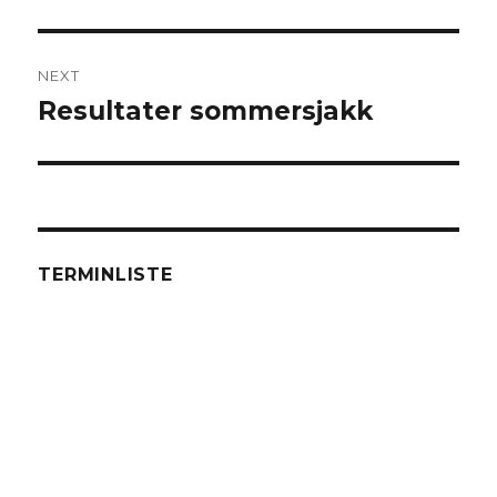
post:
NEXT
Resultater sommersjakk
Next
post:
TERMINLISTE