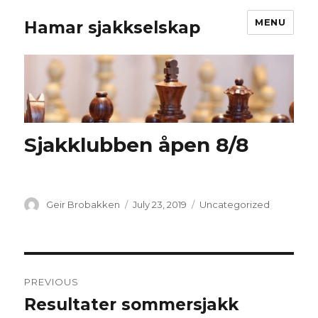
MENU
Hamar sjakkselskap
Sjakklubben åpen 8/8
Author
Geir Brobakken
Posted
July 23, 2019
Categories
Uncategorized
on
Post
PREVIOUS
navigation
Resultater sommersjakk
Previous