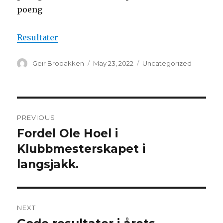
poeng
Resultater
Author
Geir Brobakken
Posted
May 23, 2022
Categories
Uncategorized
on
Post
PREVIOUS
navigation
Fordel Ole Hoel i
Previous
Klubbmesterskapet i
post:
langsjakk.
NEXT