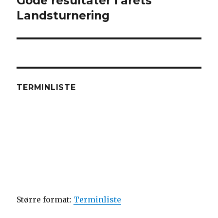
Gode resultater i årets
Next
Landsturnering
post:
TERMINLISTE
Større format:
Terminliste